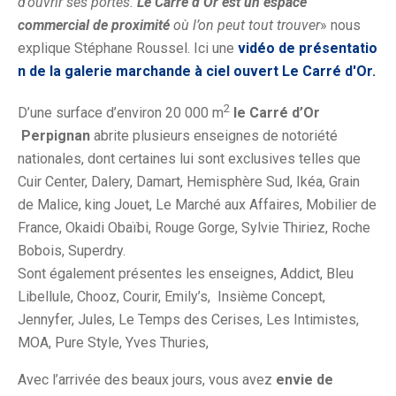
d’ouvrir ses portes.
Le Carré d’Or est un espace
commercial de proximité
où l’on peut tout trouver
» nous
explique Stéphane Roussel. Ici une
vidéo de présentatio
n de la galerie marchande à ciel ouvert Le Carré d'Or.
2
D’une surface d’environ 20 000 m
le Carré d’Or
Perpignan
abrite plusieurs enseignes de notoriété
nationales, dont certaines lui sont exclusives telles que
Cuir Center, Dalery, Damart, Hemisphère Sud, Ikéa, Grain
de Malice, king Jouet, Le Marché aux Affaires, Mobilier de
France, Okaidi Obaïbi, Rouge Gorge, Sylvie Thiriez, Roche
Bobois, Superdry.
Sont également présentes les enseignes, Addict, Bleu
Libellule, Chooz, Courir, Emily’s, Insième Concept,
Jennyfer, Jules, Le Temps des Cerises, Les Intimistes,
MOA, Pure Style, Yves Thuries,
Avec l’arrivée des beaux jours, vous avez
envie de